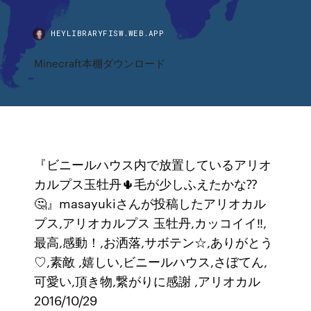
HEYLIBRARYFISW.WEB.APP
Minecraft本棚ダウンロード
『ビニールハウス内で放置しているアリオ
カルプス玉牡丹🌵毛が少しふえたかな⁇
🤔』masayukiさんが投稿したアリオカル
プス,アリオカルプス 玉牡丹,カッコイイ‼,
最高,感動！,お洒落,サボテン☆,ありがとう
♡,素敵 ,嬉しい,ビニールハウス,さぼてん,
可愛い,頂き物,繋がりに感謝 ,アリオカル
2016/10/29