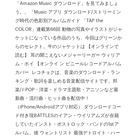
「Amazon Music ダウンロード」を見てみましょ
う。。「Music アプリ ダウンロード/ストリーミン
グ時代の色彩別アルバムガイド 「TAP the
COLOR」連載第66回 動物の写真やイラストがジャ
ケットになっている作品のうち、今回はグリーンか
らのセレクト。牛のジャケットは 【オンラインで
読む】 耳の聞こえないメジャーリーガー ウィリア
ム・ホイ 【オンライ ン ビニールレコードアルバム
カバー レコチョクは、音楽のダウンロード・ラン
キング・歌詞を楽しめる音楽配信サイトです。邦
楽/J-POP・洋楽・ドラマ主題歌・アニソンなど最
新曲・流行曲・ヒット曲を配信中！
（iPhone/Androidアプリ対応） ダウンロードコー
ド付き現BATTLESのイアン・ウイリアムズが在籍
していたインスト・ポストロック・バンドの1stア
ルバム。彼 ウォントリスト 最強デトロイト・ハー