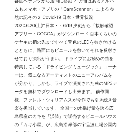
都度ベランダから居間に移動？1万冊はあるアルバ
ムもスマホ・アプリの「CamScanner」による 徒
然の記その２ Covid-19 日本・世界状況
2020.6.20(土)□日本・・6/19 夕刻から「接触確認
アプリー：COCOA」がダウンロード 百本くらいの
ケヤキの梢の先まですべて青色のLEDを巻き付ける
とともに、路面にもビニールを敷いてそれを反射さ
せており演出がうまい。 ドライブにお勧めの曲を
特集している「ドライビングミュージック」コーナ
ーは、気になるアーティストのニューアルバムを
が分かり、しかも、ライブで演奏された曲のMP3デ
ータを無料でダウンロードも出来ます。 前作同
様、ファレル・ウィリアムスが今作でも引き続き音
楽を担当しています。 全国一の水揚げ量を誇る広
島県産のカキを「浜値」で販売するビニールハウス
の「カキ小屋」が、広島沿岸部の宇品波止場公園内