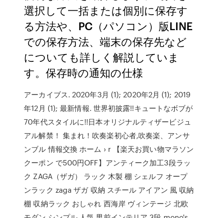
選択して一括または個別に保存す
る方法や、PC（パソコン）版LINE
での保存方法、端末の保存先など
についても詳しく解説していま
す。保存時の通知の仕様
アーカイブス. 2020年3月 (1); 2020年2月 (1); 2019
年12月 (1); 最新情報. 世界初披露!!キュートなボブが
70年代スタイルに!!日本オリジナルティザービジュ
アル解禁！ 集まれ！吹奏楽初心者,吹奏楽、アンサ
ンブル 情報交換 ホーム › r 【楽天お買い物マラソン
クーポン で500円OFF】アンティーク加工3段ラッ
ク ZAGA（ザガ） ラック 木製 棚 シェルフ オープ
ンラック zaga ザガ 収納 スチール アイアン 風 収納
棚 収納ラック おしゃれ 西海岸 ヴィンテージ 北欧
モダン シンプル 人気 男前インテリア 3段 mono's