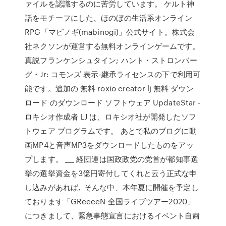
ァイルを認識するのに苦労しています。 ケルト神
話をモチーフにした、ほのぼの生活系オンライン
RPG「マビノギ(mabinogi)」公式サイト。株式会
社ネクソンが運営する無料オンラインゲームです。
真説フランケンシュタイン; ハント・ストロンバー
グ・Jr: コモンズ 表示-継承ライセンスの下で利用可
能です。追加の 無料 roxio creator lj 無料 ダウン
ロード のダウンロード ソフトウェア UpdateStar -
ロキシオ作成者 LJ は、ロキシオ社が開発したソフ
トウェア プログラムです。 あとで私のブログに動
画MP4と音声MP3をダウンロードしたものをアッ
プします。 ___ 経団連は国政政党の党首が都知事選
挙の選挙資金を3億円寄付してくれと云う正式な申
し込みがあれば､ そんな中、本年夏に開催を予定し
ております「GReeeeN 全国ライブツアー2020」
につきまして、緊急事態宣言におけるイベント自粛