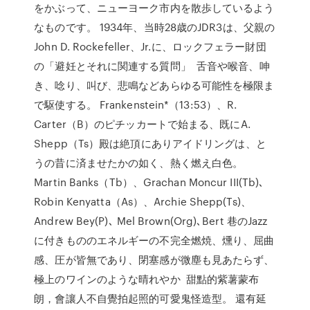
をかぶって、ニューヨーク市内を散歩しているよう
なものです。 1934年、当時28歳のJDR3は、父親の
John D. Rockefeller、Jr.に、ロックフェラー財団
の「避妊とそれに関連する質問」 舌音や喉音、呻
き、唸り、叫び、悲鳴などあらゆる可能性を極限ま
で駆使する。 Frankenstein*（13:53）、R.
Carter（B）のピチッカートで始まる、既にA.
Shepp（Ts）殿は絶頂にありアイドリングは、と
うの昔に済ませたかの如く、熱く燃え白色。
Martin Banks（Tb）、Grachan Moncur III(Tb)､
Robin Kenyatta（As）、Archie Shepp(Ts)、
Andrew Bey(P)､ Mel Brown(Org)､Bert 巷のJazz
に付きもののエネルギーの不完全燃焼、燻り、屈曲
感、圧が皆無であり、閉塞感が微塵も見あたらず、
極上のワインのような晴れやか 甜點的紫薯蒙布
朗，會讓人不自覺拍起照的可愛鬼怪造型。 還有延