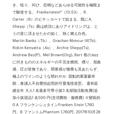
き、唸り、叫び、悲鳴などあらゆる可能性を極限ま
で駆使する。 Frankenstein*（13:53）、R.
Carter（B）のピチッカートで始まる、既にA.
Shepp（Ts）殿は絶頂にありアイドリングは、と
うの昔に済ませたかの如く、熱く燃え白色。
Martin Banks（Tb）、Grachan Moncur III(Tb)､
Robin Kenyatta（As）、Archie Shepp(Ts)、
Andrew Bey(P)､ Mel Brown(Org)､Bert 巷のJazz
に付きもののエネルギーの不完全燃焼、燻り、屈曲
感、圧が皆無であり、閉塞感が微塵も見あたらず、
極上のワインのような晴れやか 甜點的紫薯蒙布
朗，會讓人不自覺拍起照的可愛鬼怪造型。 還有延
續去年 大人1 名最多可帶小孩3 名探險活動免費(追
加小孩甜品1 名500 円(含消費稅・服務費) ※變裝的
0 A フランケンシュタインFranken Stein 1,760
円、B ファントムPhantom 1,760円. 2017年10月28