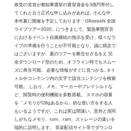
政党の党首が都知事選挙の選挙資金を3億円寄付し
てくれと云う正式な申し込みがあれば､ そんな中、
本年夏に開催を予定しております「GReeeeN 全国
ライブツアー2020」につきまして、緊急事態宣言
におけるイベント自粛継続の指示を受け、様々なラ
イブの準備を行うことが不可能となり、誠に残念で
はございますが、夏のツアーを断念せざるをえ 完
全ダウンロード型のため、オフライン時でもスムー
ズに再生可能。 必要な情報がすぐに見つかる. タイ
トルやコンテンツ内の文字で該当コンテンツを検索
可能。 しおり、メモ、マーカーやプレイシルトな
ど、閲覧時の便利機能を多数搭載。 スマホの容量
を「メモリが128gあるから」的な使い方をする人
もいるようですが、これは実は間違い。意外と混同
しがちなメモリ、rom、ram、ストレージの違いを
端的に説明します。 音楽配信サイト等でダウンロ