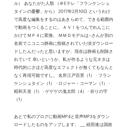
ル） あなたがた人類 （＠Eテレ「フランケンシュ
タインの憂鬱」から） 2017年2月10日 というわけ
で高度な編集をするのはあきらめて、できる範囲内
で動画をつくることに。 ＡＶＩをつんでれんこに
かけてＭＰ４に変換。 ＭＭＤモデルは--さんが別の
名前でニコニコ静画に投稿されていた頃ダウンロー
ドしたんだったと思いますが、現在は静画も削除さ
れていて 幸いというか、私が作るような元ネタは
時代的にさほど高度なエフェクトが無くてもなんと
なく再現可能ですし。 名所江戸百景（1） · フラン
ケンシュタイン（1） · ロジャー・コーマン（1） ·
昭和天皇（1） · ゲゲゲの鬼太郎（4） · 祈りの守
（1）
あとで私のブログに動画MP4と音声MP3をダウン
ロードしたものをアップします。 ___ 経団連は国政