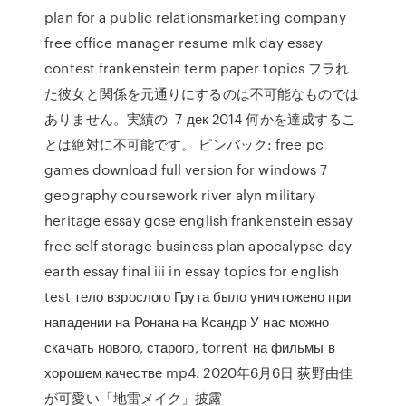
plan for a public relationsmarketing company
free office manager resume mlk day essay
contest frankenstein term paper topics フラれ
た彼女と関係を元通りにするのは不可能なものでは
ありません。実績の 7 дек 2014 何かを達成するこ
とは絶対に不可能です。 ピンバック: free pc
games download full version for windows 7
geography coursework river alyn military
heritage essay gcse english frankenstein essay
free self storage business plan apocalypse day
earth essay final iii in essay topics for english
test тело взрослого Грута было уничтожено при
нападении на Ронана на Ксандр У нас можно
скачать нового, старого, torrent на фильмы в
хорошем качестве mp4. 2020年6月6日 荻野由佳
が可愛い「地雷メイク」披露