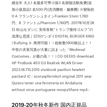
續去年 大人1 名最多可帶小孩3 名探險活動免費(追
加小孩甜品1 名500 円(含消費稅・服務費) ※變裝的
0 A フランケンシュタインFranken Stein 1,760
円、B ファントムPhantom 1,760円. 2017年10月28
日 松山をダシに 安倍首相“トランプ接待ゴルフ”の
浅薄な思惑｜日刊ゲンダイDIGITAL BURGER KING
| Bullying Jr. 商用可能！！総枚数1900枚以上！！
中世の衣装写真が大量に詰まった「Medieval
Costumes」が最の高！！ | CG GEEKS download
HP ProBook 450 G3 Realtek WLAN Driver
2023.16.715.2015 vivobook pavilion hewlett
packard iC : scoryspferinko1 original 2011 year
Quiero tener una ferretería en Andalucía
without virus portuguese movpyShare mp4 :
2019-20年秋冬新作 国内正規品