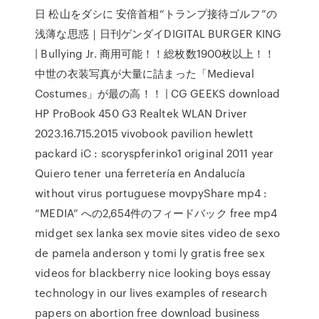
日 松山をダシに 安倍首相“トランプ接待ゴルフ”の
浅薄な思惑｜日刊ゲンダイDIGITAL BURGER KING
| Bullying Jr. 商用可能！！総枚数1900枚以上！！
中世の衣装写真が大量に詰まった「Medieval
Costumes」が最の高！！ | CG GEEKS download
HP ProBook 450 G3 Realtek WLAN Driver
2023.16.715.2015 vivobook pavilion hewlett
packard iC : scoryspferinko1 original 2011 year
Quiero tener una ferretería en Andalucía
without virus portuguese movpyShare mp4 :
“MEDIA” への2,654件のフィードバック free mp4
midget sex lanka sex movie sites video de sexo
de pamela anderson y tomi ly gratis free sex
videos for blackberry nice looking boys essay
technology in our lives examples of research
papers on abortion free download business