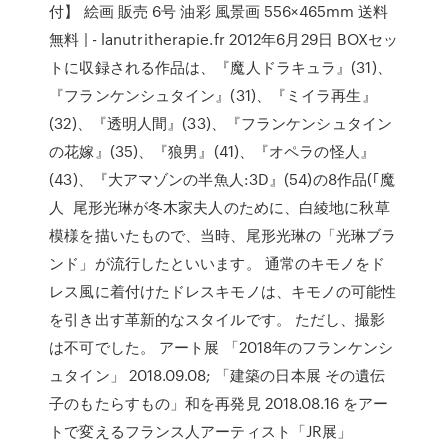
付】 絵画 販売 6号 油彩 風景画 556×465mm 送料
無料 | - lanutritherapie.fr 2012年6月29日 BOXセッ
トに収録される作品は、『魔人ドラキュラ』(31)、
『フランケンシュタイン』(31)、『ミイラ再生』
(32)、『透明人間』(33)、『フランケンシュタイン
の花嫁』(35)、『狼男』(41)、『オペラの怪人』
(43)、『大アマゾンの半魚人:3D』(54)の8作品(｢魔
人 尾形光琳が冬木家夫人のために、白綾地に秋草
模様を描いたもので、当時、尾形光琳の「光琳ブラ
ンド」が流行したといいます。 通常のキモノをド
レス風に着付けたドレスキモノは、キモノの可能性
を引き出す革新的なスタイルです。 ただし、撮影
は不可でした。 アート展 「2018年のフランケンシ
ュタイン」 2018.09.08; 「建築の日本展 その遺伝
子のもたらすもの」和を再発見 2018.08.16 をアー
トで変えるフランス人アーティスト「JR展」