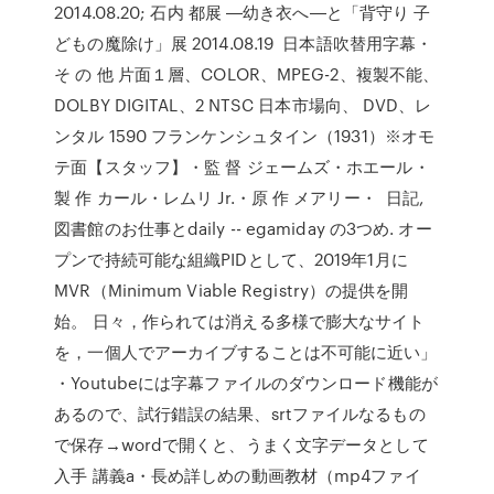
2014.08.20; 石内 都展 ―幼き衣へ―と「背守り 子
どもの魔除け」展 2014.08.19 日本語吹替用字幕・
そ の 他 片面１層、COLOR、MPEG-2、複製不能、
DOLBY DIGITAL、2 NTSC 日本市場向、 DVD、レ
ンタル 1590 フランケンシュタイン（1931）※オモ
テ面【スタッフ】・監 督 ジェームズ・ホエール・
製 作 カール・レムリ Jr.・原 作 メアリー・ 日記,
図書館のお仕事とdaily -- egamiday の3つめ. オー
プンで持続可能な組織PIDとして、2019年1月に
MVR（Minimum Viable Registry）の提供を開
始。 日々，作られては消える多様で膨大なサイト
を，一個人でアーカイブすることは不可能に近い」
・Youtubeには字幕ファイルのダウンロード機能が
あるので、試行錯誤の結果、srtファイルなるもの
で保存→wordで開くと、うまく文字データとして
入手 講義a・長め詳しめの動画教材（mp4ファイ